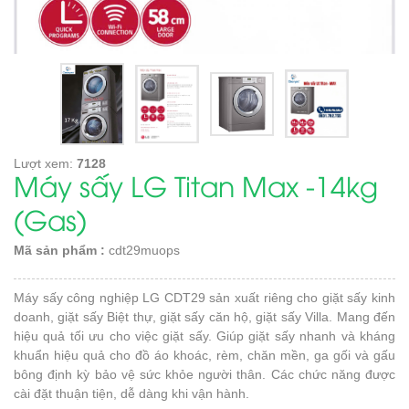
Lượt xem:
7128
Máy sấy LG Titan Max -14kg
(Gas)
Mã sản phẩm :
cdt29muops
Máy sấy công nghiệp LG CDT29 sản xuất riêng cho giặt sấy kinh
doanh, giặt sấy Biệt thự, giặt sấy căn hộ, giặt sấy Villa. Mang đến
hiệu quả tối ưu cho việc giặt sấy. Giúp giặt sấy nhanh và kháng
khuẩn hiệu quả cho đồ áo khoác, rèm, chăn mền, ga gối và gấu
bông định kỳ bảo vệ sức khỏe người thân. Các chức năng được
cài đặt thuận tiện, dễ dàng khi vận hành.